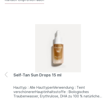
Self-Tan Sun Drops 15 ml
Hauttyp : Alle HauttypenVerwendung : Teint
verschönererHauptinhaltsstoffe : Biologisches
Traubenwasser, Erythrulose, DHA zu 100 % natürlichen
UrsprungsTextur : FluidVerwendung : So häufig wie
nötigBeschreibungDie Selbstbräunertropfen lassen