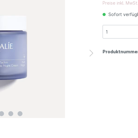
Falten
Fraiches und Duft
Preise inkl. MwSt
Feuchtigkeitspflege
r Sonnenpflege
Sofort verfügb
Akneanfällige Haut
Augenringe, Tränensäck
egrößen
Falten
Sonnenschutz
Produktnumme
Figurpflege
Körperpflege
Anti-Müdigkeit