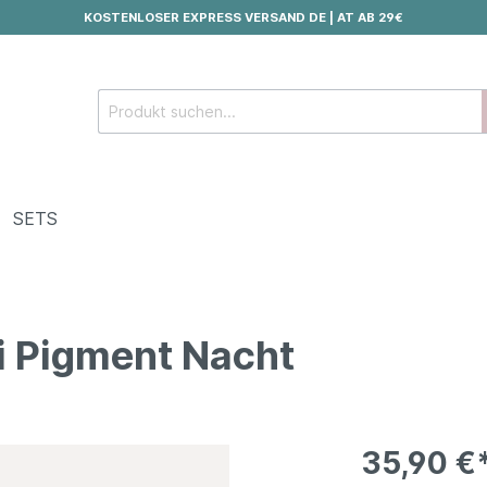
KOSTENLOSER EXPRESS VERSAND DE | AT AB 29€
SETS
i Pigment Nacht
Hautbedürfnisse
rpflege
Anti-Falten, Straffung
 und Fußcreme
Ausstrahlung & Anti-
Pigmentflecken
35,90 €
hgele und Shampoo