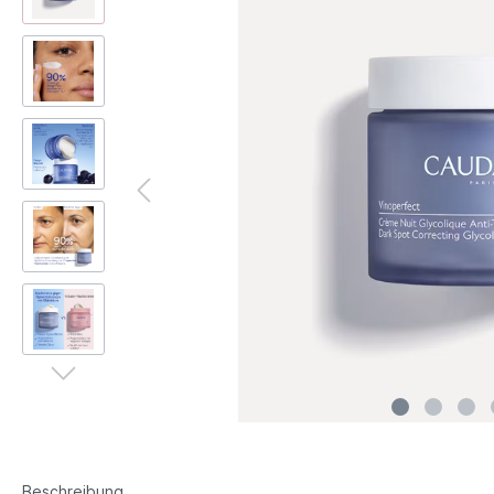
Reinigung
Eaux 
Tonics & Gesichtswasser
Körpe
Augen- und Lippenpflege
Deo
Masken & Peelings
Reis
Gesichtsöle
Gesicht Sonnenpflege
Beschreibung