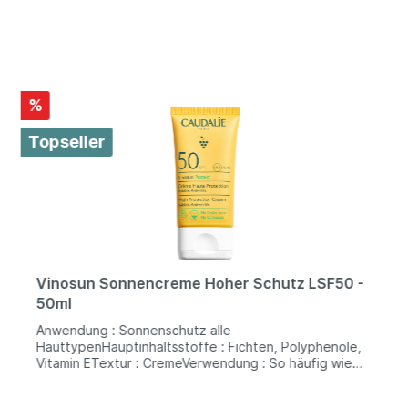
%
Topseller
Vinosun Sonnencreme Hoher Schutz LSF50 -
50ml
Anwendung : Sonnenschutz alle
HauttypenHauptinhaltsstoffe : Fichten, Polyphenole,
Vitamin ETextur : CremeVerwendung : So häufig wie
nötigDie Sonnencreme Hoher Schutz LSF 50 schützt
Gesicht und Dekolleté wirksam vor UVA/UVB-Strahlen