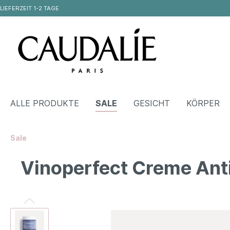
LIEFERZEIT 1-2 TAGE
ALLE PRODUKTE
SALE
GESICHT
KÖRPER
Sale
Zur Kategorie Alle Produkte
Vinoperfect Creme Ant
Gesicht
Körper
Serum
Körpe
Cremes & Fluids
Hand
Nachtpflege
Dusc