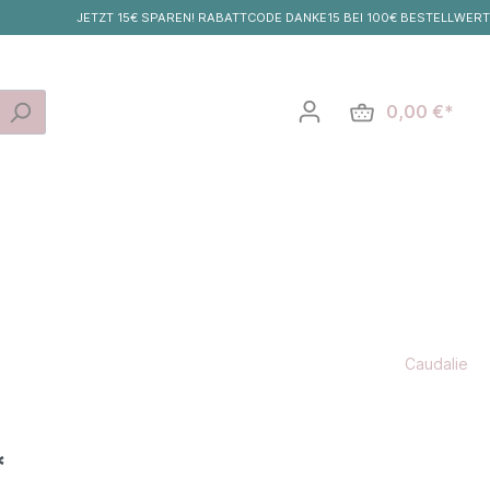
JETZT 15€ SPAREN! RABATTCODE DANKE15 BEI 100€ BESTELLWERT
0,00 €*
Caudalie
*